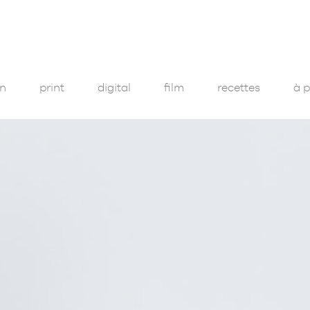
on
print
digital
film
recettes
à 