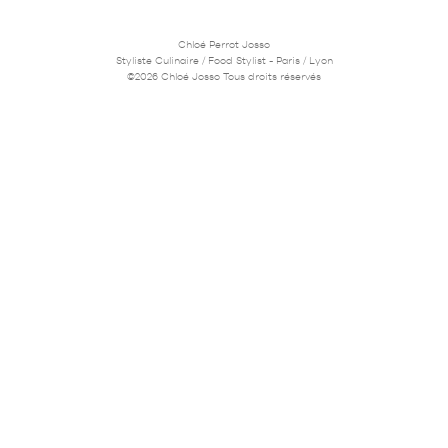
Chloé Perrot Josso
Styliste Culinaire / Food Stylist - Paris / Lyon
©2026 Chloé Josso Tous droits réservés